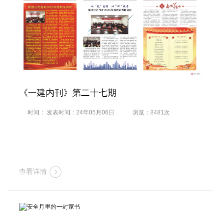
《一建内刊》第二十七期
时间： 发表时间：24年05月06日
浏览：8481次
查看详情