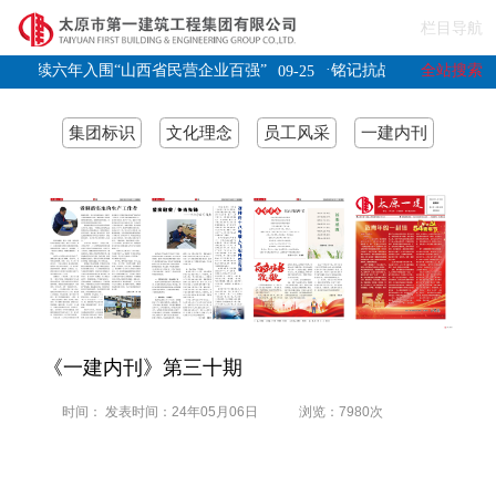
栏目导航
·
全站搜索
团连续六年入围“山西省民营企业百强”
铭记抗战历史、感悟奋进
09-25
集团标识
文化理念
员工风采
一建内刊
《一建内刊》第三十期
时间： 发表时间：24年05月06日
浏览：7980次