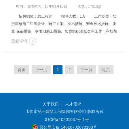
时间： 发表时间：16年03月10日
浏览：17312次
招聘职位：总工程师 招聘人数：1人 工作职责：负
责审核施工组织设计、施工方案、技术措施、安全技术措施、质
量 保证措施、冬雨期施工措施。负责组织图纸会审工作，审核加
工订货计划。认真贯彻《质量手册》和《程序文件》,按照《质量
查看详情
手册》和《程序文件》的要求，搞好项目质量体系运行工作。负
责组织技术…
首页
上一页
1
2
下一页
尾页
|
关于我们
人才需求
太原市第一建筑工程集团有限公司 版权所有
晋ICP备10201037号-1号
晋公网安备 14010702070100号