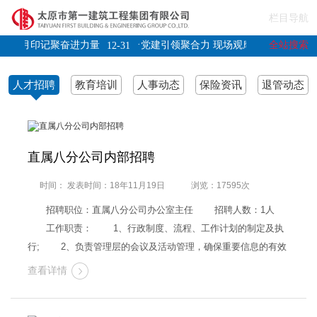
栏目导航
·
全站搜索
凝岁月印记聚奋进力量
党建引领聚合力 现场观摩促提升
12-31
11-22
人才招聘
教育培训
人事动态
保险资讯
退管动态
直属八分公司内部招聘
时间： 发表时间：18年11月19日
浏览：17595次
招聘职位：直属八分公司办公室主任 招聘人数：1人
工作职责： 1、行政制度、流程、工作计划的制定及执
行; 2、负责管理层的会议及活动管理，确保重要信息的有效
传递; 3、对办公所需的办公设备等固定资产进行管理;
查看详情
4、后勤管理工作; 5、负责组织和接待相关单位的来访，代
表单位与外…