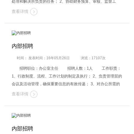
处理和解决所负责的任务； 2、协助财务预算、审核、监督工
作，按照公司及政府有关部门要求及时编制各种财务报表并报送
查看详情
相关部门； 3、对已审核的原始凭证及时填制记帐； 4、开…
内部招聘
时间： 发表时间：16年05月26日
浏览：17107次
招聘职位：办公室主任 招聘人数：1人 工作职责：
1、行政制度、流程、工作计划的制定及执行； 2、负责管理层的
会议及活动管理，确保重要信息的有效传递； 3、对办公所需的
办公设备等固定资产进行管理； 4、后勤管理工作； 5、负责组
查看详情
织和接待相关单位的来访，代表单位…
内部招聘