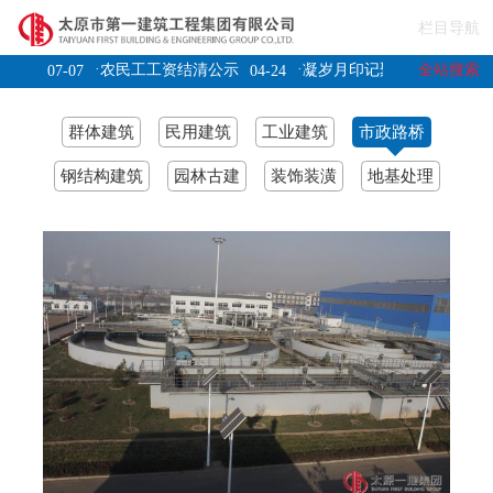
栏目导航
·
·
全站搜索
-山
农民工工资结清公示
凝岁月印记聚奋进力量
07-07
04-24
12-31
县狮
07-04
群体建筑
民用建筑
工业建筑
市政路桥
钢结构建筑
园林古建
装饰装潢
地基处理