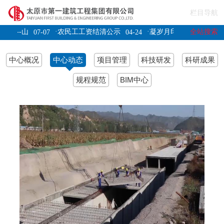
栏目导航
·
·
全站搜索
用--山
农民工工资结清公示
凝岁月印记聚奋进力量
07-07
04-24
12
阳高县狮
07-04
中心概况
中心动态
项目管理
科技研发
科研成果
规程规范
BIM中心