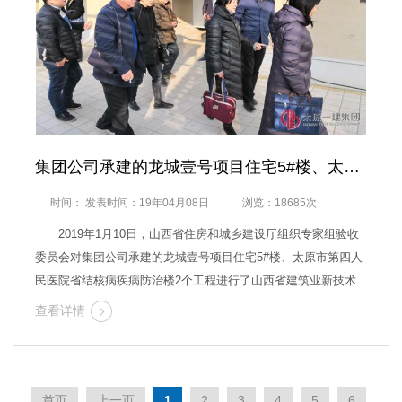
集团公司承建的龙城壹号项目住宅5#楼、太原市第四人民医院省结核病疾病防治楼顺…
时间： 发表时间：19年04月08日
浏览：18685次
2019年1月10日，山西省住房和城乡建设厅组织专家组验收
委员会对集团公司承建的龙城壹号项目住宅5#楼、太原市第四人
民医院省结核病疾病防治楼2个工程进行了山西省建筑业新技术
应用示范工程的验收。集团公司总工程师路志旭组织了验收。十
查看详情
八分公司李春、曹庆，十分公司樊锦贤、郝泽峰、赵崇山、王柑
鹏、张伟和总经理助理…
首页
上一页
1
2
3
4
5
6