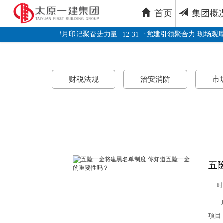
首页
集团概
·
·
公示
凝岁月印记聚奋进力量
党建引领聚合力 现场观摩
04-24
12-31
财税法规
治安消防
市
五
时
现在
项目