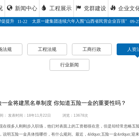
况
新闻中心
工程展示
党群建设
企业文
·
促提升
太原一建集团连续六年入围“山西省民营企业百强”
11-22
09-25
场法规
工程法规
工商行政
人资
行业新闻
险一金将建黑名单制度 你知道五险一金的重要性吗？
间： 发表时间：18年11月22日
浏览：13678次
很多人刚刚步入职场，他们对表面上的工资都很在意，但是却经常忽略五险
，说明五险一金具体指哪些，有什么规则。最近，&ldquo;五险一金&rdquo;迎来一