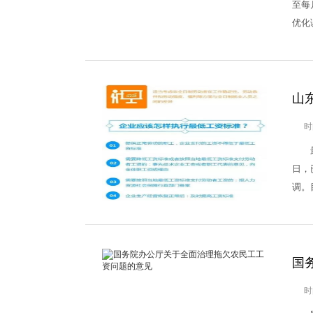
至每
优化
山
时
最低
日，
调。
国
时