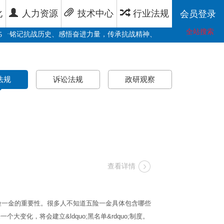
化
人力资源
技术中心
行业法规
会员登录
全站搜索
·
·
铭记抗战历史、感悟奋进力量，传承抗战精神、铸就
太原一建
09-08
法规
诉讼法规
政研观察
查看详情
一金的重要性。很多人不知道五险一金具体包含哪些
个大变化，将会建立&ldquo;黑名单&rdquo;制度。