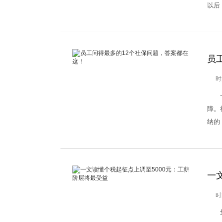
以后
员
时
一、
障。
纳的
一
时
划重