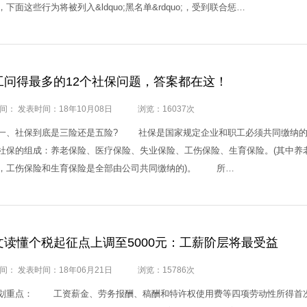
，下面这些行为将被列入&ldquo;黑名单&rdquo;，受到联合惩…
工问得最多的12个社保问题，答案都在这！
间： 发表时间：18年10月08日
浏览：16037次
社保到底是三险还是五险? 社保是国家规定企业和职工必须共同缴纳的一
社保的组成：养老保险、医疗保险、失业保险、工伤保险、生育保险。(其中养
，工伤保险和生育保险是全部由公司共同缴纳的)。 所…
文读懂个税起征点上调至5000元：工薪阶层将最受益
间： 发表时间：18年06月21日
浏览：15786次
点： 工资薪金、劳务报酬、稿酬和特许权使用费等四项劳动性所得首次实