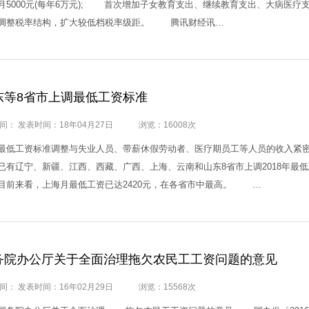
月5000元(每年6万元); 首次增加子女教育支出、继续教育支出、大病
调整税率结构，扩大较低档税率级距。 腾讯财经讯…
东等8省市上调最低工资标准
间： 发表时间：18年04月27日
浏览：16008次
工资标准调整与失业人员、带薪休假劳动者、医疗期员工等人员的收入紧密相
已有辽宁、新疆、江西、西藏、广西、上海、云南和山东8省市上调2018年最
目前来看，上海月最低工资已达2420元，在各省市中最高。 …
务院办公厅关于全面治理拖欠农民工工资问题的意见
间： 发表时间：16年02月29日
浏览：15568次