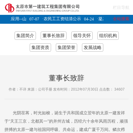
栏目导航
·
·
全站搜索
术及应用--山
农民工工资结清公示
凝岁月印记聚奋进
07-07
04-24
行莅临阳高县狮
07-04
集团简介
董事长致辞
领导关怀
组织机构
集团资质
集团荣誉
发展战略
董事长致辞
作者：不详 来源：公司手册 发布时间：2012年07月30日 点击数：
34607
光阴荏苒，时光如梭，诞生于共和国成立翌年的太原一建发祥
于“天王三京，北都其一”的并州古城，历经六十余年风雨历程，顽强
拼搏的太原一建与祖国同呼吸、共命运，建成广厦千万间。鳞次栉