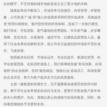
比的楼宇，不乏经典的城市地标是耸立在三晋大地的丰碑。
随着改革的不断深入，市场竞争日趋激烈，内夯管理，外塑形
象，公司形成了“诚·和”核心价值观体系和经营向低成本、高效益转
变;管理向精细化、集约型转变的经营体制，造就了一支敢打硬仗、
能打胜仗、开拓进取、朝气蓬勃的优秀团队。年年新气象，岁岁攀
高峰。坚定信念，永葆激情，诚实守信，以建筑品质塑造人品，赢
得了社会各界的信赖和支持，使公司在日益激烈的市场竞中茁壮成
长、飞速发展。
按照板块化经营、市场化运作、专业化提升、集团化管理、科
学化发展思路、在前进的道路上，我们将继续发扬“务实创新、自强
致胜”的企业精神，坚持“建造精品、报效社会;造福员工、和谐发展”
的企业宗旨，努力为客户提供全方位的优质服务。
太原一建集团的发展壮大，无不凝聚着各级领导的扶持与鼓
励，离不开社会各界朋友的信任与支持，更离不开新老客户多年来
的关心和爱护。在此，谨致以衷心的感谢与崇高的敬意。同时，期
待着您继续给予关爱和支持。