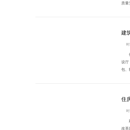
质量
建
时
住房
设厅
包、
住
时
建市
改革