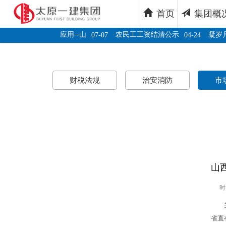
首页
集团概
·
·
化利用关键技术及应用--山
农民工工资结清公示
凝岁月
07-07
04-24
长王贵聪一行莅临阳高县狮
07-04
财税法规
治安消防
市
山
时
关于
省直