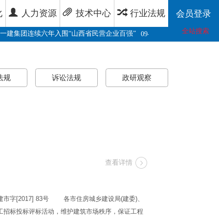
化
人力资源
技术中心
行业法规
会员登录
全站搜索
·
一建集团连续六年入围“山西省民营企业百强”
铭记抗战历史、感
09-25
法规
诉讼法规
政研观察
查看详情
2017] 83号 各市住房城乡建设局(建委)、
工招标投标评标活动，维护建筑市场秩序，保证工程