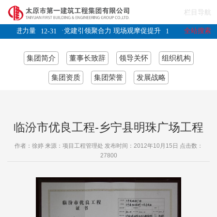
栏目导航
·
·
全站搜索
记聚奋进力量
党建引领聚合力 现场观摩促提升
太原一建
12-31
11-22
集团简介
董事长致辞
领导关怀
组织机构
集团资质
集团荣誉
发展战略
临汾市优良工程-乡宁县明珠广场工程
作者：徐婷 来源：项目工程管理处 发布时间：2012年10月15日 点击数：
27800