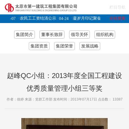
栏目导航
·
·
·
全站搜索
山
农民工工资结清公示
凝岁月印记聚奋进力量
07-07
04-24
12-31
狮
07-04
集团简介
董事长致辞
领导关怀
组织机构
集团资质
集团荣誉
发展战略
赵峰QC小组：2013年度全国工程建设
优秀质量管理小组三等奖
作者：徐婷 来源：党群工作部 发布时间：2013年07月17日 点击数：
13387