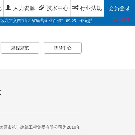
化
人力资源
技术中心
行业法规
会员登录
全站搜索
·
年入围“山西省民营企业百强”
铭记抗战历史、感悟奋进力量，
09-25
规程规范
BIM中心
业
太原市第一建筑工程集团有限公司为2018年