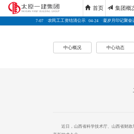
首页
集团概
·
·
及应用--山
农民工工资结清公示
凝岁月印记聚奋进力
07-07
04-24
莅临阳高县狮
07-04
中心概况
中心动态
近日，山西省科学技术厅、山西省财政厅、国