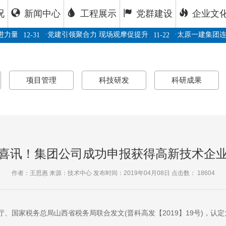
况
新闻中心
工程展示
党群建设
企业文
·
·
量
党建引领聚合力 现场观摩促提升
太原一建集团连续六
12-31
11-22
项目管理
科技研发
科研成果
喜讯！集团公司成功申报获得高新技术企
作者：王思惠 来源：技术中心 发布时间：2019年04月08日 点击数：
18604
家税务总局山西省税务局联合发文(晋科高发【2019】19号)，认定