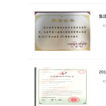
集
时
2
时