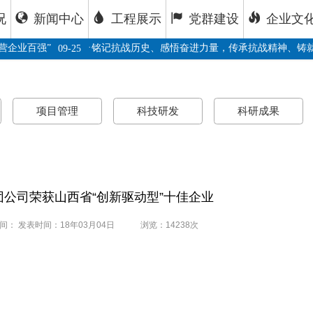
况
新闻中心
工程展示
党群建设
企业文
·
企业百强”
铭记抗战历史、感悟奋进力量，传承抗战精神、铸就
09-25
项目管理
科技研发
科研成果
团公司荣获山西省“创新驱动型”十佳企业
间： 发表时间：18年03月04日
浏览：14238次