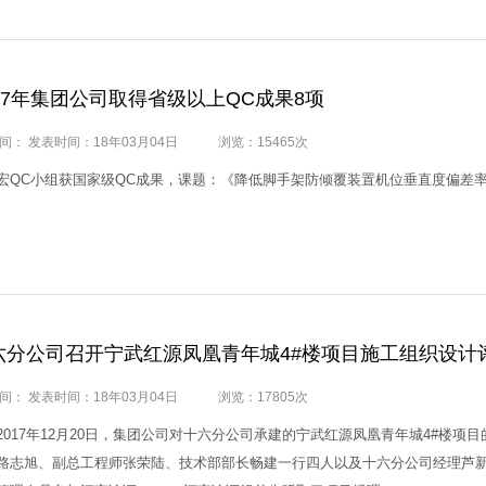
017年集团公司取得省级以上QC成果8项
间： 发表时间：18年03月04日
浏览：15465次
宏QC小组获国家级QC成果，课题：《降低脚手架防倾覆装置机位垂直度偏差
六分公司召开宁武红源凤凰青年城4#楼项目施工组织设计
间： 发表时间：18年03月04日
浏览：17805次
17年12月20日，集团公司对十六分公司承建的宁武红源凤凰青年城4#楼项
路志旭、副总工程师张荣陆、技术部部长畅建一行四人以及十六分公司经理芦