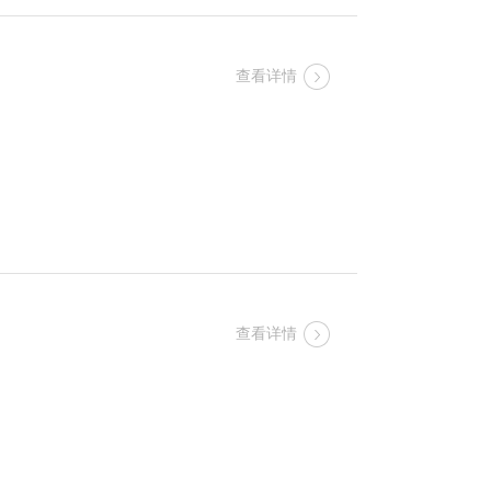
查看详情
查看详情