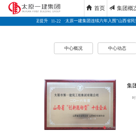
首页
集团概
·
聚合力 现场观摩促提升
太原一建集团连续六年入围“山西省民营
11-22
中心概况
中心动态
集
时