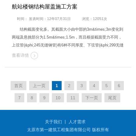
航站楼钢结构屋盖施工方案
时间： 发表时间：12年07月31日
浏览：12051次
结构截面变化多。其截面大小由中部的3m&times;3m变化到
两端及悬挑部分为1.5m&times;1.5m，而且根据截面受力不同，
上弦管(&phi;245无缝钢管)有6种不同厚度、下弦管(&phi;299无缝
钢管)有5种不同厚度变化。 节点设计复杂，桁度要求高，拼
查看详情
装难度大。由于杆件种类多达21种，而设计采用的节点形式全部
为相贯焊接…
首页
上一页
1
2
3
4
5
6
7
8
9
10
11
下一页
尾页
|
关于我们
人才需求
太原市第一建筑工程集团有限公司 版权所有