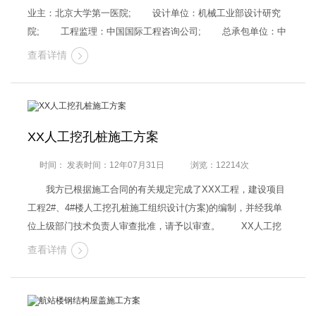
业主：北京大学第一医院; 设计单位：机械工业部设计研究
院; 工程监理：中国国际工程咨询公司; 总承包单位：中
建一局四公司; 地理位置：北大医院住院二部工程，位于北
查看详情
京市西城区大红罗厂街1 号，地处市中心，西临…
XX人工挖孔桩施工方案
时间： 发表时间：12年07月31日
浏览：12214次
我方已根据施工合同的有关规定完成了XXX工程，建设项目
工程2#、4#楼人工挖孔桩施工组织设计(方案)的编制，并经我单
位上级部门技术负责人审查批准，请予以审查。 XX人工挖
孔桩施工方案.doc <!--内容关联投票-->
查看详情