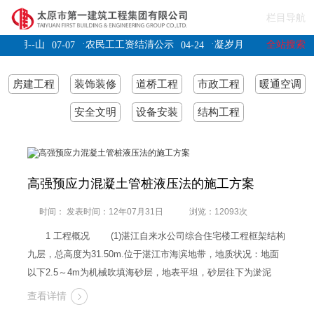
栏目导航
·
·
全站搜索
应用--山
农民工工资结清公示
凝岁月印记聚奋进力量
07-07
04-24
临阳高县狮
07-04
房建工程
装饰装修
道桥工程
市政工程
暖通空调
安全文明
设备安装
结构工程
高强预应力混凝土管桩液压法的施工方案
时间： 发表时间：12年07月31日
浏览：12093次
1 工程概况 (1)湛江自来水公司综合住宅楼工程框架结构
九层，总高度为31.50m.位于湛江市海滨地带，地质状况：地面
以下2.5～4m为机械吹填海砂层，地表平坦，砂层往下为淤泥
层，属冲刷和淤泥环境沉积类型。第四纪软土厚度较大，特别是
查看详情
第二层的淤泥层，厚度达8.50～15.20m，层面为极具特色的海陆